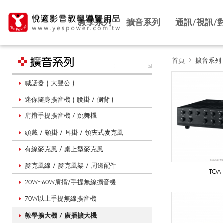
教學系列
擴音系列
通訊/視訊/
首頁
擴音系列
喊話器 ( 大聲公 )
教
迷你隨身擴音機 ( 腰掛 / 側背 )
肩揹手提擴音機 / 跳舞機
學
頭戴 / 頸掛 / 耳掛 / 領夾式麥克風
有線麥克風 / 桌上型麥克風
擴
麥克風線 / 麥克風架 / 周邊配件
TOA 
20W~60W肩揹/手提無線擴音機
70W以上手提無線擴音機
大
教學擴大機 / 廣播擴大機