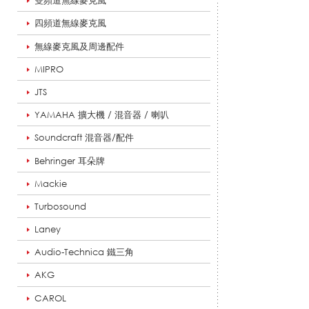
雙頻道無線麥克風
四頻道無線麥克風
機
無線麥克風及周邊配件
MIPRO
JTS
_
YAMAHA 擴大機 / 混音器 / 喇叭
Soundcraft 混音器/配件
擴
Behringer 耳朵牌
Mackie
音
Turbosound
Laney
Audio-Technica 鐵三角
系
AKG
CAROL