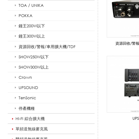
TOA / UNIKA
機
POKKA
鐘王200W以下
/
鐘王300W以上
資源回收/警報
資源回收/警報/車用擴大機/TDF
SHOW250W以下
廣
SHOW300W以上
Crown
播
UPSOUND
TenSonic
停產機種
擴
HI-FI 綜合擴大機
UP
單頻道無線麥克風
大