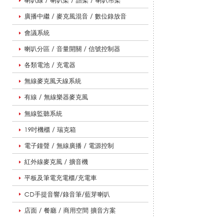
喇叭線 / 喇叭架 / 譜架 / 喇叭吊架
廣播中繼 / 麥克風混音 / 數位錄放音
教
會議系統
喇叭分區 / 音量開關 / 信號控制器
學
各類電池 / 充電器
無線麥克風天線系統
導
有線 / 無線樂器麥克風
無線監聽系統
19吋機櫃 / 瑞克箱
覽
電子鐘聲 / 無線廣播 / 電源控制
紅外線麥克風 / 擴音機
用
平板及筆電充電櫃/充電車
CD手提音響/錄音筆/藍芽喇叭
品
店面 / 餐廳 / 商用空間 擴音方案