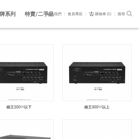
牌系列
特賣/二手品
關於我們
會員專區
購物車
0
搜尋
鐘王200W以下
鐘王300W以上