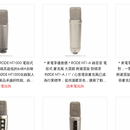
DE NT1000 電容式
＊來電享優惠價＊RODE NT1-A 錄音室 電
＊來電享
藉其超低的6dBA自噪
容式 麥克風 大震膜 附避震架 防噴罩
對，一對
DE NT1000在錄製人
RØDE NT1-A / 1" / 心形電容麥克風已成
附避震架 
展品卓越的性能。由於
為行業標準；提供溫暖音色，擴展了動態
容麥克
喻為許多為三角鋼琴和
來電洽詢
範圍，清晰度和高聲壓級的能力，這些只
請來電洽詢
色，擴
終錄音神器。
有一些世界上最昂貴的話筒才能見到。
的能力
000x1 、RM2環形支架
內容物 NT1-A*1 SM6 防震架*1 防噴罩*1
P2收納袋x1
XLR 線材 （6公尺）*1 麥克風防塵布*1
內容物 Nt1
XLR 