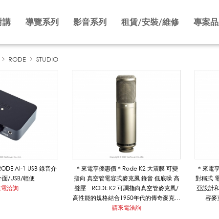
對講
導覽系列
影音系列
租賃/安裝/維修
專案品
RODE
STUDIO
E AI-1 USB 錄音介
＊來電享優惠價＊Rode K2 大震膜 可變
＊來電享
面/USB/輕便
指向 真空管電容式麥克風 錄音 低底噪 高
對稱式 
來電洽詢
聲壓 RODE K2 可調指向真空管麥克風/
亞設計和
高性能的規格結合1950年代的傳奇麥克風
容麥
特點和細微之處
請來電洽詢