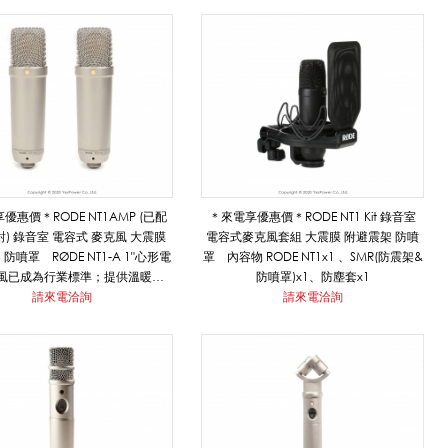
優惠價＊RODE NT1AMP (已配
＊來電享優惠價＊RODE NT1 Kit 錄音室
) 錄音室 電容式 麥克風 大震膜
電容式麥克風套組 大震膜 附避震架 防噴
防噴罩 RØDE NT1-A 1"心形電
罩 內容物 RODE NT1x1 、SMR(防震架&
風已成為行業標準；提供溫暖音
防噴罩)x1、防塵套x1
展了動態範圍，清晰度和高聲壓級
請來電洽詢
請來電洽詢
，這些只有一些世界上最昂貴的話
筒才能見到。
-a*1 SM6 防震架*1 防噴罩*1
線材 （6公尺）*1 麥克風防塵布*1