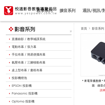
教學系列
擴音系列
通訊/視訊/
首頁
影音系列
直播錄影 / 教學補課系統
S
電動布幕 / 張力幕
手拉布幕 / 簡易便攜布幕
T
氣壓布幕 / 三腳移動布幕
桌上型布幕 / 畫框布幕
U
投影機燈泡
＊來電享優惠價＊ROD
EPSON 投影機
面 錄音介
請
Panasonic 投影機
D
Optoma 投影機