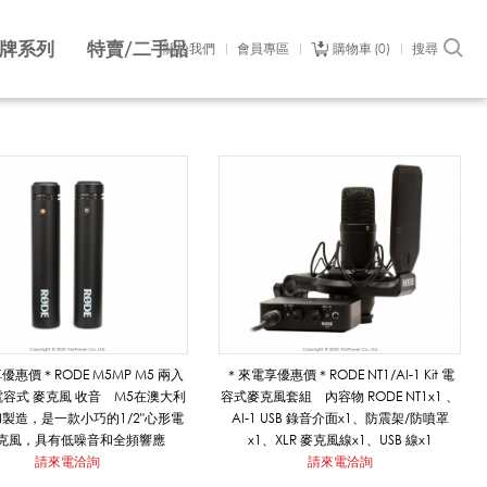
牌系列
特賣/二手品
關於我們
會員專區
購物車
0
搜尋
優惠價＊RODE M5MP M5 兩入
＊來電享優惠價＊RODE NT1/AI-1 Kit 電
電容式 麥克風 收音 M5在澳大利
容式麥克風套組 內容物 RODE NT1x1 、
製造，是一款小巧的1/2"心形電
AI-1 USB 錄音介面x1、防震架/防噴罩
克風，具有低噪音和全頻響應
x1、XLR 麥克風線x1、USB 線x1
請來電洽詢
請來電洽詢