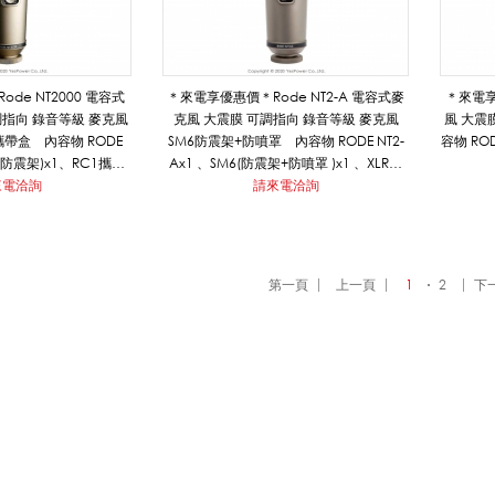
de NT2000 電容式
＊來電享優惠價＊Rode NT2-A 電容式麥
＊來電享
調指向 錄音等級 麥克風
克風 大震膜 可調指向 錄音等級 麥克風
風 大震
SM6防震架+防噴罩 內容物 RODE NT2-
容物 RO
2(防震架)x1、RC1攜帶
Ax1 、SM6(防震架+防噴罩 )x1 、XLR麥
來電洽詢
盒x1
克風線(6m)
請來電洽詢
第一頁
上一頁
1
2
下