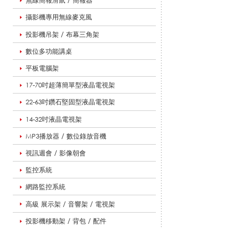
無線簡報滑鼠 / 簡報器
攝影機專用無線麥克風
教
投影機吊架 / 布幕三角架
數位多功能講桌
學
平板電腦架
17-70吋超薄簡單型液晶電視架
導
22-63吋鑽石堅固型液晶電視架
14-32吋液晶電視架
MP3播放器 / 數位錄放音機
覽
視訊週會 / 影像朝會
監控系統
用
網路監控系統
高級 展示架 / 音響架 / 電視架
品
投影機移動架 / 背包 / 配件