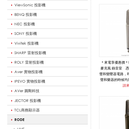
ViewSonic 投影機
I
BENQ 投影機
NEC 投影機
O
SONY 投影機
Vivitek 投影機
SHARP 雷射投影機
_
ROLY 雷射投影機
＊來電享優惠價＊RO
麥克風 錄音室 憑
Aver 實物投影機
聲和變壓器電路，RØ
R
聲和樂器的時候均
IPEVO 實物投影機
其多功能性，它被
請
AVer 圓剛科技
鼓的最
內容物 RODE NT1
JECTOR 投影機
O
x1、Z
TCL商務顯示器
RODE
D