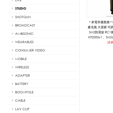
LIVE
STUDIO
E
SHOTGUN
＊來電享優惠價＊Ro
BROADCAST
麥克風 大震膜 可
SM2防震架 RC1攜帶盒 內容物 RODE
AMBISONIC
_
NT2000x1 、SM
WEARABLES
請
CONSUMER VIDEO
影
MOBILE
WIRELESS
音
ADAPTER
BATTERY
BOOMPOLE
系
CABLE
LAV CLIP