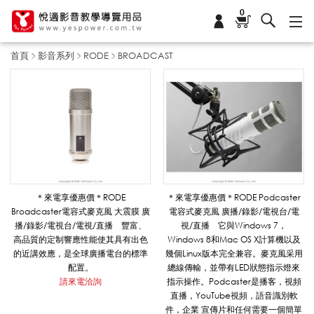
0
首頁
影音系列
RODE
BROADCAST
B
R
O
＊來電享優惠價＊RODE
＊來電享優惠價＊RODE Podcaster
Broadcaster電容式麥克風 大震膜 廣
電容式麥克風 廣播/錄影/電視台/電
播/錄影/電視台/電視/直播 豐富、
視/直播 它與Windows 7，
A
高品質的定制響應性能使其具有出色
Windows 8和Mac OS X計算機以及
的近講效應，是全球廣播電台的標準
幾個Linux版本完全兼容。麥克風采用
配置。
總線傳輸，並帶有LED狀態指示燈來
請來電洽詢
指示操作。Podcaster是播客，視頻
D
直播，YouTube視頻，語音識別軟
件，企業 宣傳片和任何需要一個簡單