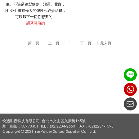
像。不論是錄製歌劇、沼澤、電影，
O
NT-SF1 擁有極大的彈性和絕妙品質，
可以錄下一切你想要的。
請來電洽詢
N
第一頁
上一頁
1
下一頁
最末頁
I
C
_
悅適影音科技有限公司
台北市文山區久康街165號
R
統一編號：50990301
TEL：(02)2234-2650
FAX：(02)2234-1595
Copyright © 2026 YesPower School Supplier Co., Ltd.