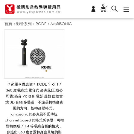
0
首頁
影音系列
RODE
AMBISONIC
A
M
B
＊來電享優惠價＊ RODE NT-SF1 /
360 度環繞式 電容式 麥克風(正成公
司貨)錄音 VR 收音 電影 遊戲 虛擬實
I
境 3D 音頻 多聲道 不論是轉換麥克
風的方向、旋轉改變格式。
ambisonic的麥克風不受傳統
channel based 的格式所侷限，可輕
S
鬆轉換成 7.1.4 等環繞音響的格式，
創造出 360 度音景和身臨其境的影