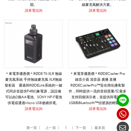
固。
線麥克風解決方案。
請來電洽詢
請來電洽詢
學
導
覽
＊來電享優惠價＊RØDE TX-XLR 無線
＊來電享優惠價＊RØDECaster Pro
用
麥克風系統 手持無線麥克風 XLR無線
錄音介面 混音器 廣播 直播
發射器 通過與RØDELink系統的一鍵
RØDECasterPro™旨在簡化播客製
式同步並提供P48幻象電源，該設備
作，同時提供一流的音頻質量/它最多
可以由2個AA電池、SONY NP-F電池
支持四個演示者，並提供與電話，
品
供電或通過Micro USB連續供電。
USB和Bluetooth™信號源的輕鬆連接
請來電洽詢
請來電洽詢
第一頁
上一頁
1
下一頁
最末頁