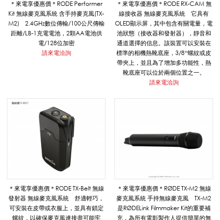
列
＊來電享優惠價＊RODE Performer
＊來電享優惠價＊RODE RX-CAM 無
Kit 無線麥克風系統 含手持麥克風(TX-
線接收器 無線麥克風系統 它具有
M2) 2.4GHz數位傳輸/100公尺傳輸
OLED顯示屏，其中包含有關電量，電
距離/LB-1充電電池，2顆AA電池供
池狀態（接收器和發射器），靜音和
|
電/128位加密
通道選擇的信息。該裝置可以安裝在
請來電洽詢
標準的相機熱靴底座，3/8“螺紋或皮
帶夾上，並且為了增加多功能性，熱
悅
靴底座可以位於兩個位置之一。
請來電洽詢
適
影
音
＊來電享優惠價＊RODE TX-Belt 無線
＊來電享優惠價＊RØDE TX-M2 無線
發射器 無線麥克風系統 舒適輕巧，
麥克風系統 手持無線麥克風 TX-M2
可安裝在皮帶或衣服上，並具有鎖定
是RØDELink Filmmaker Kit的重要補
教
螺紋，以確保麥克風連接盡可能牢
充，為所有電影製作人提供簡單的無