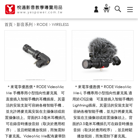
0
首頁
影音系列
RODE
WIRELESS
W
I
R
＊來電享優惠價＊RODE VideoMic
＊來電享優惠價＊RODE VideoMic
Me 手機專用小型指向性麥克風 可
Me-L 手機專用小型指向性麥克風 適
直接插入智能手機的耳機插座。其靈
用於iOS設備 可直接插入智能手機的
E
活的安裝支架可容納各種智能手機，
Lightning插座。其靈活的安裝支架可
並允許將麥克風安裝在主攝像頭或前
容納各種智能手機，並允許將麥克風
置攝像頭上。背面的3.5毫米耳機插孔
安裝在主攝像頭或前置攝像頭上。背
可在錄音時播放音頻（取決於應用程
面的3.5毫米耳機插孔可在錄音時播放
L
序），並且輕鬆播放視頻，而無需卸
音頻（取決於應用程序），並且輕鬆
下麥克風。VideoMic Me配有豪華防
播放視頻，而無需卸下麥克風。