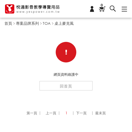
0
首頁
專案品牌系列
TOA
桌上麥克風
桌
上
網頁資料維護中
麥
回首頁
克
第一頁
上一頁
1
下一頁
最末頁
風