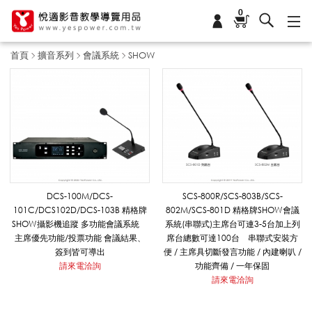
0
首頁
擴音系列
會議系統
SHOW
S
H
O
DCS-100M/DCS-
SCS-800R/SCS-803B/SCS-
101C/DCS102D/DCS-103B 精格牌
802M/SCS-801D 精格牌SHOW會議
SHOW攝影機追蹤 多功能會議系統
系統(串聯式)主席台可連3-5台加上列
W
主席優先功能/投票功能 會議結果、
席台總數可達100台 串聯式安裝方
簽到皆可導出
便 / 主席具切斷發言功能 / 內建喇叭 /
請來電洽詢
功能齊備 / 一年保固
請來電洽詢
_