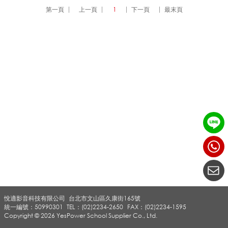
第一頁
上一頁
1
下一頁
最末頁
會
議
系
統
_
悅適影音科技有限公司
台北市文山區久康街165號
擴
統一編號：50990301
TEL：(02)2234-2650
FAX：(02)2234-1595
Copyright © 2026 YesPower School Supplier Co., Ltd.