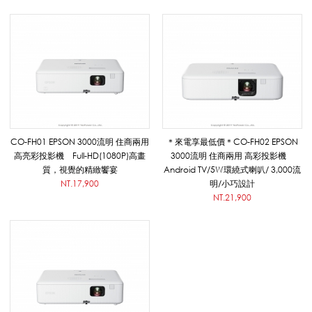
音
系
列
CO-FH01 EPSON 3000流明 住商兩用
＊來電享最低價＊CO-FH02 EPSON
|
高亮彩投影機 Full-HD(1080P)高畫
3000流明 住商兩用 高彩投影機
質，視覺的精緻饗宴
Android TV/5W環繞式喇叭/ 3,000流
NT.17,900
明/小巧設計
NT.21,900
悅
適
影