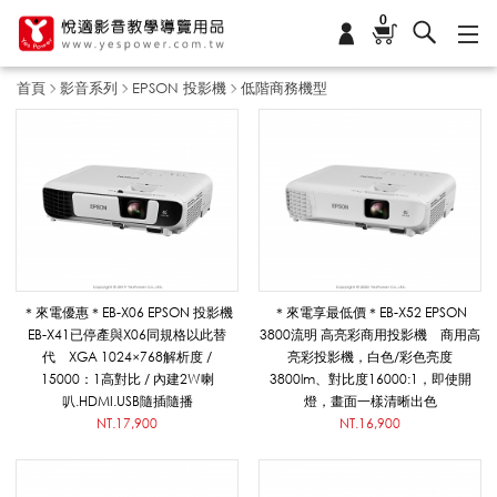
0
首頁
影音系列
EPSON 投影機
低階商務機型
低
階
商
＊來電優惠＊EB-X06 EPSON 投影機
＊來電享最低價＊EB-X52 EPSON
EB-X41已停產與X06同規格以此替
3800流明 高亮彩商用投影機 商用高
代 XGA 1024×768解析度 /
亮彩投影機，白色/彩色亮度
務
15000：1高對比 / 內建2W喇
3800lm、對比度16000:1，即使開
叭.HDMI.USB隨插隨播
燈，畫面一樣清晰出色
NT.17,900
NT.16,900
機