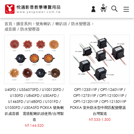
0
首頁
擴音系列
號角喇叭 / 喇叭頭 / 防水變壓器
成音膜 / 防水變壓器
成
音
膜
U40FD / U356075FD / U100120FD /
OPT-1235WIP / OPT-1260WIP /
U150FD / U840FD / U50AFD /
OPT-1275WIP / OPT-12100WIP /
U1465FD / U1680FD / U101FD /
OPT-12120WIP / OPT-12150WIP
/
U1050FD / U30ASFD POKKA 號角喇
POKKA 室外防水型中間匹配變壓器
叭成音膜 需搭配喇叭頭使用/台灣製
台灣製造
造
NT.535-1,300
NT.144-320
防