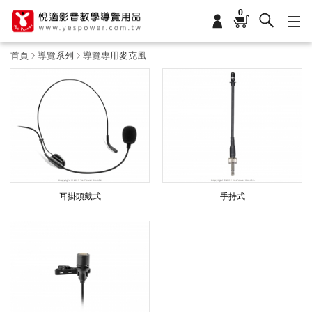
0
首頁
導覽系列
導覽專用麥克風
導
覽
專
耳掛頭戴式
手持式
用
麥