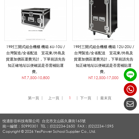
瑞
克
19吋三開式組合機櫃 機箱 6U-10U /
19吋三開式組合機櫃 機箱 12U-20U /
台灣製造/全省配送 宜花東/外島及
台灣製造/全省配送 宜花東/外島及
箱
貨運加價區運費另計，下單前請先告
貨運加價區運費另計，下單前請先告
知正確地址以便確認是否需補貼運
知正確地址以便確認是否需補貼運
費。
費。
_
NT.7,500-10,800
NT.12,500-17,000
第一頁
上一頁
1
下一頁
最末頁
1
悅適影音科技有限公司
台北市文山區久康街165號
9
統一編號：50990301
TEL：(02)2234-2650
FAX：(02)2234-1595
Copyright © 2026 YesPower School Supplier Co., Ltd.