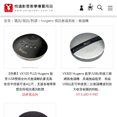
0
首頁
通訊/視訊/對講
Nugens 視訊會議系統
會議機
會
議
機
【停產】VX100 PLUS Nugens 藍
VX300 Nugens 藍芽/USB/串接三模
芽/USB雙模全向式會議喇叭麥克風
網路會議機 具備無線藍芽、有線
收音半徑最可達4公尺，支援各種專業
USB以及可串接第二台會議機達到加
_
聲音與視訊通訊軟體
大收音範圍的特點。
請來電洽詢
NT.5,680-9,980
N