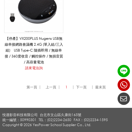
u
g
【停產】VX200PLUS Nugens USB無
線串接網路會議機 2.4G (單入組/三入
組) USB Type-C 隨插即用 / 無線串
e
接 / 360度收音 / 觸控操作 / 無損音質
/ 高容量電池
請來電洽詢
n
第一頁
上一頁
1
下一頁
最末頁
s
悅適影音科技有限公司
台北市文山區久康街165號
視
統一編號：50990301
TEL：(02)2234-2650
FAX：(02)2234-1595
Copyright © 2026 YesPower School Supplier Co., Ltd.