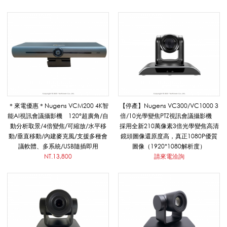
遠
距
教
＊來電優惠＊Nugens VCM200 4K智
【停產】Nugens VC300/VC1000 3
能AI視訊會議攝影機 120°超廣角/自
倍/10光學變焦PTZ視訊會議攝影機
動分析取景/4倍變焦/可縮放/水平移
採用全新210萬像素3倍光學變焦高清
學
動/垂直移動/內建麥克風/支援多種會
鏡頭圖像還原度高，真正1080P優質
議軟體、多系統/USB隨插即用
圖像（1920*1080解析度）
NT.13,800
請來電洽詢
設
備