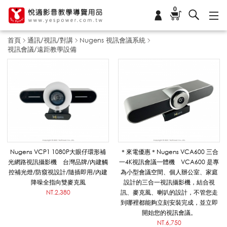
0
首頁
通訊/視訊/對講
Nugens 視訊會議系統
視訊會議/遠距教學設備
視
訊
會
Nugens VCP1 1080P大眼仔環形補
＊來電優惠＊Nugens VCA600 三合
光網路視訊攝影機 台灣品牌/內建觸
一4K視訊會議一體機 VCA600 是專
控補光燈/防窺視設計/隨插即用/內建
為小型會議空間、個人辦公室、家庭
議
降噪全指向雙麥克風
設計的三合一視訊攝影機，結合視
NT.2,380
訊、麥克風、喇叭的設計，不管您走
到哪裡都能夠立刻安裝完成，並立即
開始您的視訊會議。
/
NT.6,750