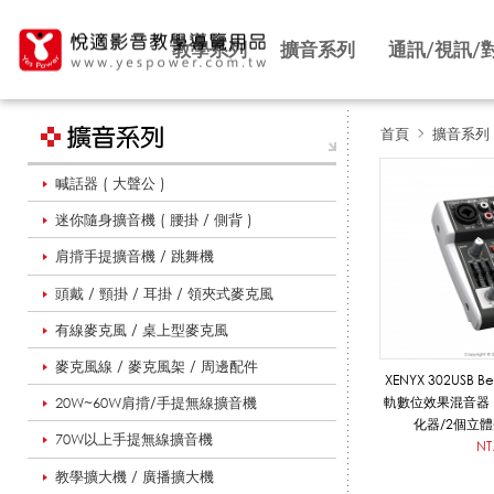
教學系列
擴音系列
通訊/視訊/
首頁
擴音系列
喊話器 ( 大聲公 )
小
迷你隨身擴音機 ( 腰掛 / 側背 )
肩揹手提擴音機 / 跳舞機
型
頭戴 / 頸掛 / 耳掛 / 領夾式麥克風
有線麥克風 / 桌上型麥克風
混
麥克風線 / 麥克風架 / 周邊配件
XENYX 302USB 
20W~60W肩揹/手提無線擴音機
軌數位效果混音器
化器/2個立
70W以上手提無線擴音機
音
NT
教學擴大機 / 廣播擴大機