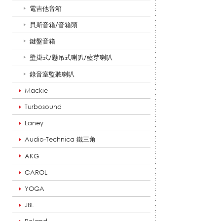
e
電吉他音箱
貝斯音箱/音箱頭
鍵盤音箱
r
壁掛式/懸吊式喇叭/藍芽喇叭
錄音室監聽喇叭
耳
Mackie
Turbosound
朵
Laney
Audio-Technica 鐵三角
AKG
牌
CAROL
YOGA
_
JBL