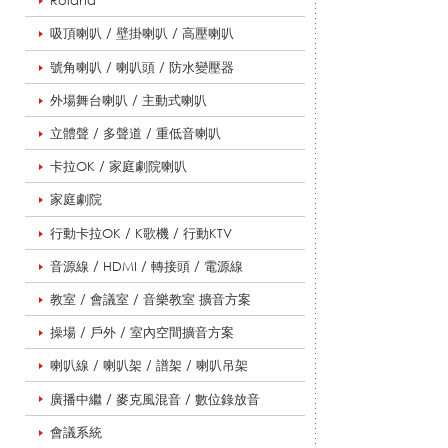
Roland
吸頂喇叭 / 壁掛喇叭 / 高壓喇叭
擴
號角喇叭 / 喇叭頭 / 防水變壓器
外場舞台喇叭 / 主動式喇叭
音
立體聲 / 多聲道 / 重低音喇叭
卡拉OK / 家庭劇院喇叭
系
家庭劇院
行動卡拉OK / K歌機 / 行動KTV
音源線 / HDMI / 轉接頭 / 電源線
列
教室 / 會議室 / 音樂教室 擴音方案
操場 / 戶外 / 室內空間擴音方案
|
喇叭線 / 喇叭架 / 譜架 / 喇叭吊架
廣播中繼 / 麥克風混音 / 數位錄放音
悅
會議系統