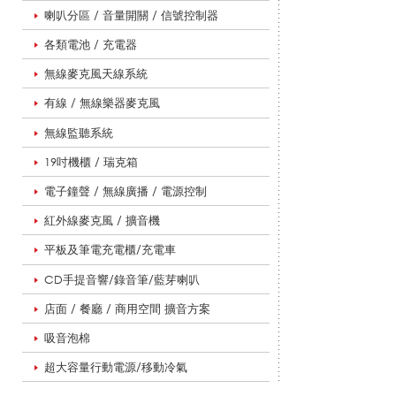
喇叭分區 / 音量開關 / 信號控制器
各類電池 / 充電器
適
無線麥克風天線系統
有線 / 無線樂器麥克風
影
無線監聽系統
19吋機櫃 / 瑞克箱
電子鐘聲 / 無線廣播 / 電源控制
音
紅外線麥克風 / 擴音機
平板及筆電充電櫃/充電車
教
CD手提音響/錄音筆/藍芽喇叭
店面 / 餐廳 / 商用空間 擴音方案
學
吸音泡棉
超大容量行動電源/移動冷氣