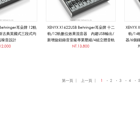
 Behringer耳朵牌 12軌
XENYX X1622USB Behringer耳朵牌 十二
XENYX 
新古典英國式三段式均
軌/12軌數位效果混音器 內建USB輸出/
軌/1
低噪音設計
新增旋鈕錄音室級專業壓縮/4組立體音軌
器/6個
12,000
NT.13,800
第一頁
上一頁
1
2
3
4