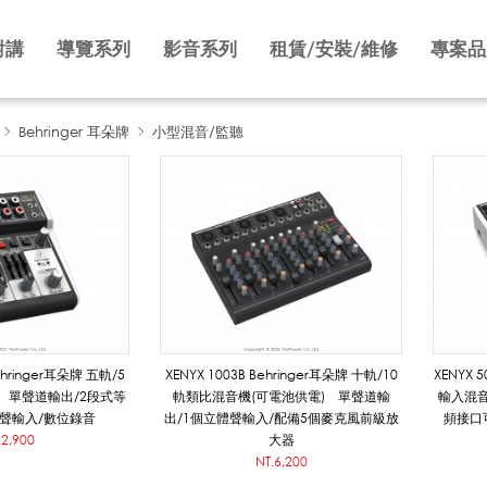
對講
導覽系列
影音系列
租賃/安裝/維修
專案品
Behringer 耳朵牌
小型混音/監聽
Behringer耳朵牌 五軌/5
XENYX 1003B Behringer耳朵牌 十軌/10
XENYX 
 單聲道輸出/2段式等
軌類比混音機(可電池供電) 單聲道輸
輸入混音
體聲輸入/數位錄音
出/1個立體聲輸入/配備5個麥克風前級放
頻接口
.2,900
大器
NT.6,200