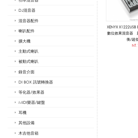
功率混音器
DJ混音器
h
混音器配件
XENYX X1222USB
喇叭配件
數位效果混音器 
衡/超
擴大機
r
NT.
主動式喇叭
被動式喇叭
i
錄音介面
DI BOX 訊號轉換器
n
等化器/效果器
MIDI樂器/鍵盤
耳機
g
其他設備
木吉他音箱