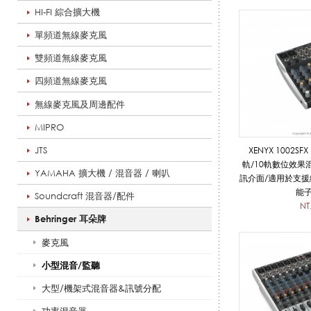
HI-FI 綜合擴大機
/
單頻道無線麥克風
雙頻道無線麥克風
監
四頻道無線麥克風
無線麥克風及周邊配件
MIPRO
聽
JTS
XENYX 1002SF
軌/10軌數位效果混
YAMAHA 擴大機 / 混音器 / 喇叭
訊介面/適用於支
_
能
Soundcraft 混音器/配件
NT
Behringer 耳朵牌
麥克風
B
小型混音/監聽
大型/機架式混音器&訊號分配
e