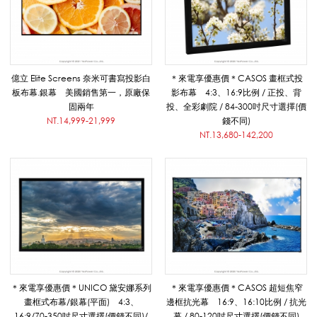
桌
上
億立 Elite Screens 奈米可書寫投影白
＊來電享優惠價＊CASOS 畫框式投
板布幕.銀幕 美國銷售第一，原廠保
影布幕 4:3、16:9比例 / 正投、背
固兩年
投、全彩劇院 / 84-300吋尺寸選擇(價
NT.14,999-21,999
錢不同)
型
NT.13,680-142,200
布
幕
/
＊來電享優惠價＊UNICO 黛安娜系列
＊來電享優惠價＊CASOS 超短焦窄
畫框式布幕/銀幕(平面) 4:3、
邊框抗光幕 16:9、16:10比例 / 抗光
16:9/70-350吋尺寸選擇(價錢不同)/
幕 / 80-120吋尺寸選擇(價錢不同)