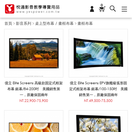
0
首頁
影音系列
桌上型布幕 / 畫框布幕
畫框布幕
畫
框
布
億立 Elite Screens 高級款固定式框架
億立 Elite Screens EPV旗艦級弧形固
布幕.銀幕/84-200吋 美國銷售第
定式框架布幕.銀幕/100-150吋 美國
一，原廠保固兩年
銷售第一，原廠保固兩年
幕
NT.22,900-75,900
NT.49,500-75,500
_