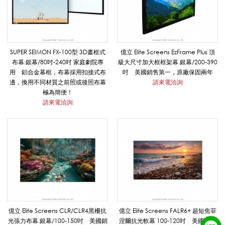
音
系
SUPER SEIMON FX-100型 3D畫框式
億立 Elite Screens EzFrame Plus 頂
布幕.銀幕/80吋-240吋 家庭劇院專
級大尺寸加大框框架幕.銀幕/200-390
列
用 鋁合金幕框，布幕採用扣接式布
吋 美國銷售第一，原廠保固兩年
邊，換用不同材質之前照或後照布幕
請來電洽詢
極為簡便！
請來電洽詢
|
悅
適
億立 Elite Screens CLR/CLR4黑柵抗
億立 Elite Screens FALR6+ 超短焦菲
影
光張力布幕.銀幕/100-150吋 美國銷
涅爾抗光軟幕 100-120吋 美國銷售