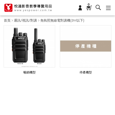
0
首頁
通訊/視訊/對講
免執照無線電對講機(3W以下)
免
執
照
暢銷機型
停產機型
無
線