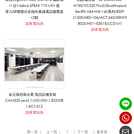
播
×1台+Jabra SPEAK 710 MS+ 藍
H150/VC520 Pro2/Quattropod
芽/USB雙模式全指向會議電話揚聲器
lite/RX-V6A+NS-160系列/BDP-
×2顆
S1500/HEX-106/ACT-343/XENYX
請來電洽詢
802S/HSW-0301E/LCD-M1
錄
請來電洽詢
影
/
補
金元福包裝企業 視訊設備安裝
CAM520 pro2 / MG10XU / 302USB
/ ACT-312
課
請來電洽詢
第一頁
上一頁
1
下一頁
最末頁