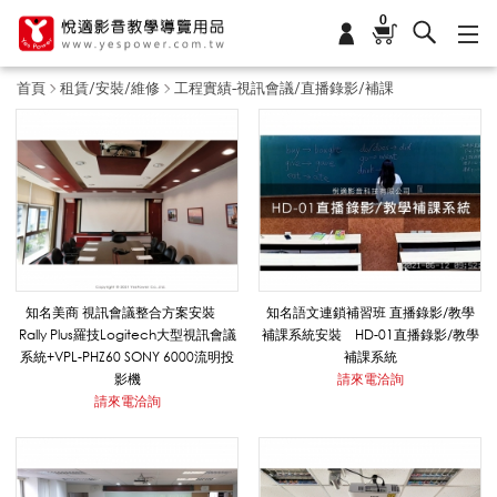
0
首頁
租賃/安裝/維修
工程實績-視訊會議/直播錄影/補課
工
程
實
知名美商 視訊會議整合方案安裝
知名語文連鎖補習班 直播錄影/教學
Rally Plus羅技Logitech大型視訊會議
補課系統安裝 HD-01直播錄影/教學
系統+VPL-PHZ60 SONY 6000流明投
補課系統
績
影機
請來電洽詢
請來電洽詢
-