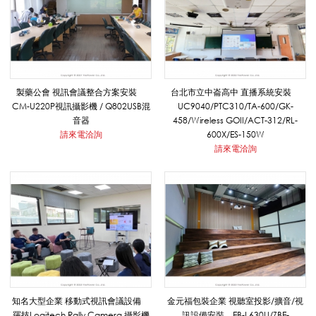
視
訊
製藥公會 視訊會議整合方案安裝
台北市立中崙高中 直播系統安裝
CM-U220P視訊攝影機 / Q802USB混
UC9040/PTC310/TA-600/GK-
音器
458/Wireless GOII/ACT-312/RL-
會
請來電洽詢
600X/ES-150W
請來電洽詢
議
/
直
知名大型企業 移動式視訊會議設備
金元福包裝企業 視聽室投影/擴音/視
羅技Logitech Rally Camera 攝影機
訊設備安裝 EB-L630U/ZBE-