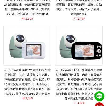
聽
線監聽攝影機 敏銳捕捉寶寶哭聲變
攝影機 智能移動偵測，追蹤，自動
化，無障礙距離200-300米，實時雙
跟拍，聲光報警，AI精準人形偵測，
向對講，視訊監護，超強雙頻信號
過濾無效警報
NT.2,850
NT.2,450
對
講
機
WL-08 高清無線嬰兒監聽攝影機 附贈
WL-09 高清HD720P 無線嬰兒監聽攝
/
固定裝置 內建了高靈敏度麥克風，
影機 附贈固定裝置 內建了高靈敏度
準確捕捉寶寶的哭聲。雙向對講，即
麥克風。具備夜視功能準確捕捉寶寶
時傳達父母與寶寶聲音。遙控鏡頭，
的哭聲。雙向對講，即時傳達父母與
呼
遠端遙控隨時隨地捕捉寶寶動態。無
寶寶聲音。遙控鏡頭，遠端遙控隨時
須網路，即使無網路的狀態也能操控
隨地捕捉寶寶動態。無須網路，即使
NT.3,850
無網路的狀態也能操控
NT.4,850