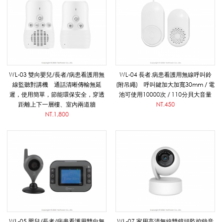
長
者
WL-03 雙向嬰兒/長者/病患看護用無
WL-04 長者.病患看護用無線呼叫鈴
線監聽對講機 通話清晰傳輸無延
(附吊繩) 呼叫鍵加大加寬30mm / 電
.
遲，使用簡單，節能環保安全，穿透
池可使用10000次 / 110分貝大音量
距離上下一層樓、室內兩道牆
NT.450
NT.1,800
病
患
監
WL-05 嬰兒/長者/病患看護用雙向無
WL-07 家用高清無線雙鏡頭監控錄音