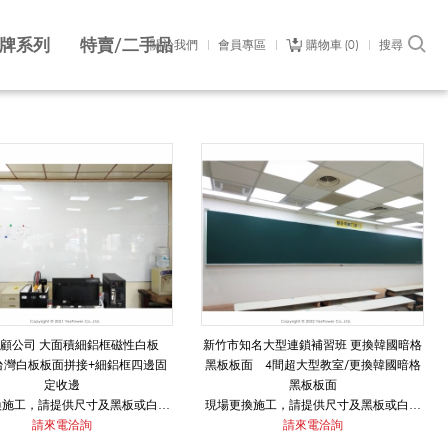
牌系列
特賣/二手品
關於我們
會員專區
購物車
0
搜尋
投顧公司 大面積細鋁框磁性白板
新竹市知名大型連鎖補習班 更換韓國暗格
台灣白板板面拼接+細鋁框四邊固
黑板板面 4間超大型教室/更換韓國暗格
定收邊
黑板板面
換施工，請提供尺寸及黑板或白板
現場更換施工，請提供尺寸及黑板或白板
板材，即可快速報價。
請來電洽詢
板材，即可快速報價。
請來電洽詢
黑板/台灣白板/日本新琺瑯白板/
另有標準黑板/台灣白板/日本新琺瑯白板/