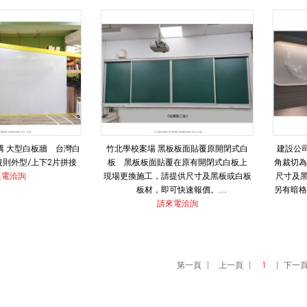
歐洲琺瑯
構 大型白板牆 台灣白
竹北學校案場 黑板板面貼覆原開閉式白
建設公
規則外型/上下2片拼接
板 黑板板面貼覆在原有開閉式白板上
角裁切為
來電洽詢
現場更換施工，請提供尺寸及黑板或白板
尺寸及
板材，即可快速報價。
另有暗格
另有標準黑板/台灣白板/日本新琺瑯白板/
請來電洽詢
歐洲琺瑯
歐洲琺瑯白板/韓國奈米投影白板可選擇，
價格不同歡迎洽詢。
第一頁
上一頁
1
下一