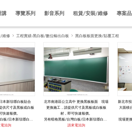
對講
導覽系列
影音系列
租賃/安裝/維修
專案品
裝/維修
工程實績-黑白板/數位輸出白板
黑白板板面更換/貼覆工程
 日本新琺瑯白板貼合
北市南港區公立高中 更換黑板板面 現場
新北市
提供尺寸及黑板或白板
更換施工，請提供尺寸及黑板或白板板
大面積
可快速報價。
材，即可快速報價。
白板/日本新琺瑯白板/
另有暗格黑板/台灣白板/日本新琺瑯白板/
現場更
國奈米投影白板可選擇，
來電洽詢
歐洲琺瑯白板/韓國奈米投影白板可選擇，
請來電洽詢
同歡迎洽詢。
價格不同歡迎洽詢。
另有暗格