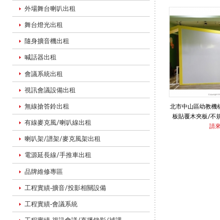
外場舞台喇叭出租
面
舞台燈光出租
隨身擴音機出租
更
喊話器出租
會議系統出租
視訊會議設備出租
換
無線搶答鈴出租
北市中山區幼教機
板貼覆木夾板/不
有線麥克風/喇叭線出租
請
/
喇叭架/譜架/麥克風架出租
電源延長線/手推車出租
品牌維修專區
貼
工程實績-擴音/投影相關設備
工程實績-會議系統
覆