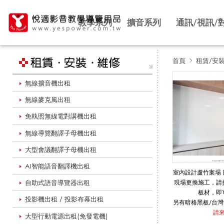
教學系列
擴音系列
通訊/視訊/
首頁
租賃/安
無線擴音機出租
黑
無線麥克風出租
免執照無線電對講機出租
白
無線導覽翻譯子母機出租
大型會議翻譯子母機出租
板
AI智能語音翻譯機出租
室內設計蘆竹案場
自助式語音導覽器出租
現場更換施工，請
板材，即
投影機出租 / 投影布幕出租
板
另有暗格黑板/台灣
歐洲琺瑯白板/韓
請
大型行動電源出租(免發電機)
價格不