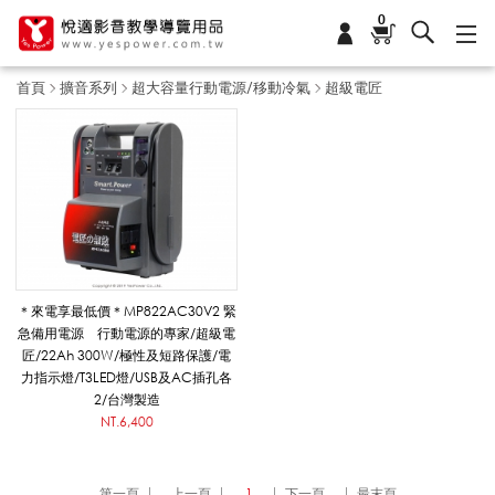
0
首頁
擴音系列
超大容量行動電源/移動冷氣
超級電匠
超
級
電
＊來電享最低價＊MP822AC30V2 緊
急備用電源 行動電源的專家/超級電
匠/22Ah 300W/極性及短路保護/電
匠
力指示燈/T3LED燈/USB及AC插孔各
2/台灣製造
NT.6,400
_
第一頁
上一頁
1
下一頁
最末頁