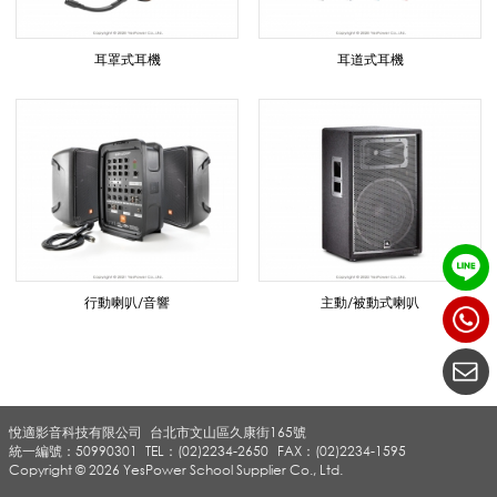
音
耳罩式耳機
耳道式耳機
系
列
|
行動喇叭/音響
主動/被動式喇叭
悅
悅適影音科技有限公司
台北市文山區久康街165號
適
統一編號：50990301
TEL：(02)2234-2650
FAX：(02)2234-1595
Copyright © 2026 YesPower School Supplier Co., Ltd.