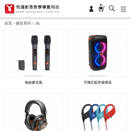
0
首頁
擴音系列
JBL
J
B
L
無線麥克風
可攜式藍芽揚聲器
_
擴