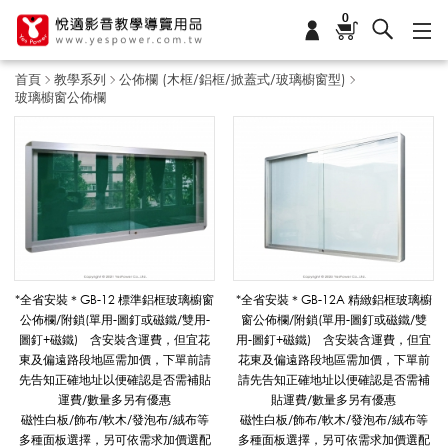
0
首頁
教學系列
公佈欄 (木框/鋁框/掀蓋式/玻璃櫥窗型)
玻璃櫥窗公佈欄
玻
璃
櫥
*全省安裝＊GB-12 標準鋁框玻璃櫥窗
*全省安裝＊GB-12A 精緻鋁框玻璃櫥
公佈欄/附鎖(單用-圖釘或磁鐵/雙用-
窗公佈欄/附鎖(單用-圖釘或磁鐵/雙
圖釘+磁鐵) 含安裝含運費，但宜花
用-圖釘+磁鐵) 含安裝含運費，但宜
窗
東及偏遠路段地區需加價，下單前請
花東及偏遠路段地區需加價，下單前
先告知正確地址以便確認是否需補貼
請先告知正確地址以便確認是否需補
運費/數量多另有優惠
貼運費/數量多另有優惠
磁性白板/飾布/軟木/發泡布/絨布等
磁性白板/飾布/軟木/發泡布/絨布等
公
多種面板選擇，另可依需求加價選配
多種面板選擇，另可依需求加價選配