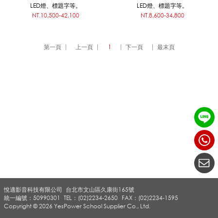
LED燈、標題字等。
LED燈、標題字等。
NT.10,500-42,100
NT.8,600-34,800
佈
第一頁
上一頁
1
下一頁
最末頁
欄
_
公
佈
悅適影音科技有限公司
台北市文山區久康街165號
統一編號：50990301
TEL：(02)2234-2650
FAX：(02)2234-1595
欄
Copyright © 2026 YesPower School Supplier Co., Ltd.