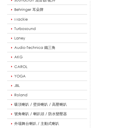
Soundcraft 混音器/配件
Behringer 耳朵牌
機
Mackie
Turbosound
Laney
_
Audio-Technica 鐵三角
AKG
擴
CAROL
YOGA
音
JBL
Roland
吸頂喇叭 / 壁掛喇叭 / 高壓喇叭
系
號角喇叭 / 喇叭頭 / 防水變壓器
外場舞台喇叭 / 主動式喇叭