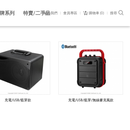
牌系列
特賣/二手品
關於我們
會員專區
購物車
0
搜尋
充電/USB/藍芽款
充電/USB/藍芽/無線麥克風款