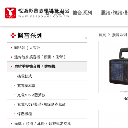
教學系列
擴音系列
通訊/視訊/
首頁
擴音系列
喊話器 ( 大聲公 )
肩
迷你隨身擴音機 ( 腰掛 / 側背 )
肩揹手提擴音機 / 跳舞機
揹
插電款式
充電基本款
手
充電/USB/藍芽款
插
充電/USB/藍芽/無線麥克風款
停產機種
提
頭戴 / 頸掛 / 耳掛 / 領夾式麥克風