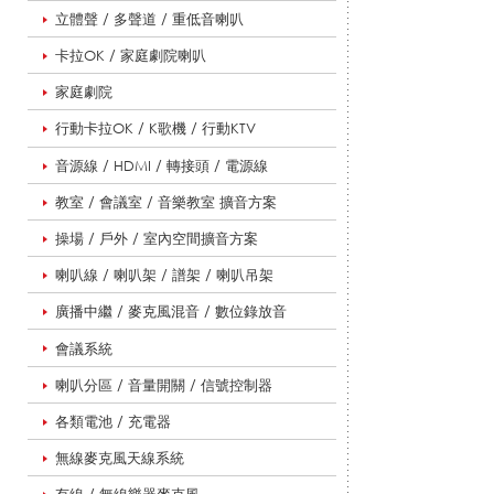
列
立體聲 / 多聲道 / 重低音喇叭
卡拉OK / 家庭劇院喇叭
家庭劇院
|
行動卡拉OK / K歌機 / 行動KTV
音源線 / HDMI / 轉接頭 / 電源線
悅
教室 / 會議室 / 音樂教室 擴音方案
操場 / 戶外 / 室內空間擴音方案
適
喇叭線 / 喇叭架 / 譜架 / 喇叭吊架
廣播中繼 / 麥克風混音 / 數位錄放音
會議系統
影
喇叭分區 / 音量開關 / 信號控制器
各類電池 / 充電器
音
無線麥克風天線系統