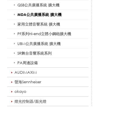
QSB公共廣播系統 擴大機
共
MDA公共廣播系統 擴大機
家用立體音響系統 擴大機
廣
PF系列Hi-end立體小鋼砲擴大機
UBM公共廣播系統 擴大機
SR舞台音響系統系列
播
PA周邊設備
AUDIMAXIM
系
聲海Sennheiser
okayo
燈光控制器/面光燈
統
擴