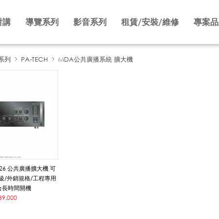
對講
導覽系列
影音系列
租賃/安裝/維修
專案品
系列
PA-TECH
MDA公共廣播系統 擴大機
9126 公共廣播擴大機 可
級/外銷規格/工程專用
合長時間開機
39,000