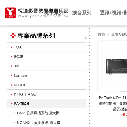
教學系列
擴音系列
通訊/視訊/
首頁
專案品牌
TOA
M
BOSE
JBL
D
Lumens
SECOL
A
KING STAGE
PA Tech MDA-
PA-TECH
長時間開機 專業
品質/適
QSM 公共廣播系統擴大機
公
NT.
UCM公共廣播系統 擴大機