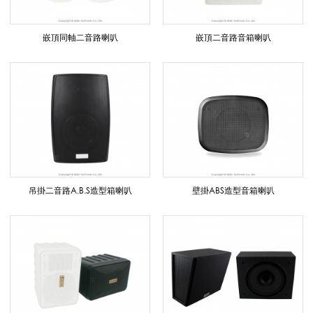
A
嵌頂同軸二音路喇叭
嵌頂二音路音箱喇叭
X
I
M
吊掛二音路A.B.S造型箱喇叭
壁掛ABS造型音箱喇叭
_
專