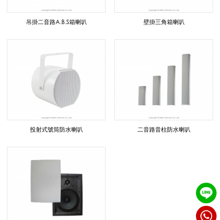
案
吊掛二音路A.B.S箱喇叭
壁掛三角箱喇叭
品
牌
系
投射式號筒防水喇叭
二音路音柱防水喇叭
列
|