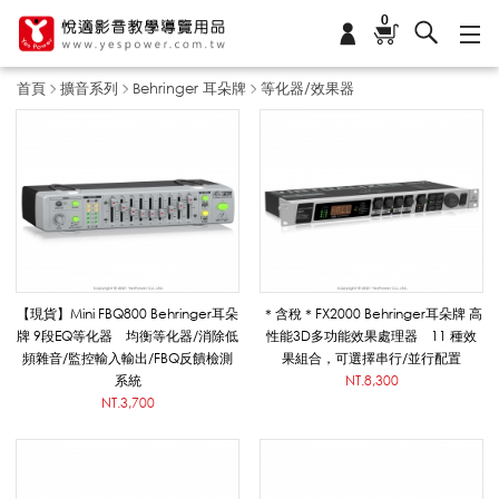
0
首頁
擴音系列
Behringer 耳朵牌
等化器/效果器
等
化
器
【現貨】Mini FBQ800 Behringer耳朵
＊含稅＊FX2000 Behringer耳朵牌 高
牌 9段EQ等化器 均衡等化器/消除低
性能3D多功能效果處理器 11 種效
頻雜音/監控輸入輸出/FBQ反饋檢測
果組合，可選擇串行/並行配置
/
系統
NT.8,300
NT.3,700
效