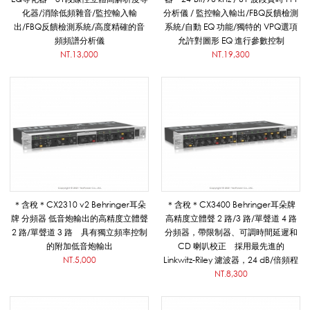
r
化器/消除低頻雜音/監控輸入輸
分析儀 / 監控輸入輸出/FBQ反饋檢測
出/FBQ反饋檢測系統/高度精確的音
系統/自動 EQ 功能/獨特的 VPQ選項
頻頻譜分析儀
允許對圖形 EQ 進行參數控制
NT.13,000
NT.19,300
i
n
g
＊含稅＊CX2310 v2 Behringer耳朵
＊含稅＊CX3400 Behringer耳朵牌
e
牌 分頻器 低音炮輸出的高精度立體聲
高精度立體聲 2 路/3 路/單聲道 4 路
2 路/單聲道 3 路 具有獨立頻率控制
分頻器，帶限制器、可調時間延遲和
的附加低音炮輸出
CD 喇叭校正 採用最先進的
r
NT.5,000
Linkwitz-Riley 濾波器，24 dB/倍頻程
NT.8,300