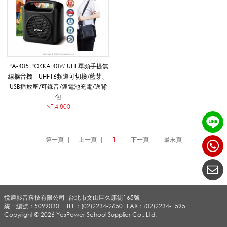
迷
你
PA-405 POKKA 40W UHF單頻手提無
線擴音機 UHF16頻道可切換/藍芽、
USB播放座/可錄音/鋰電池充電/送背
隨
包
NT.4,800
身
第一頁
上一頁
1
下一頁
最末頁
擴
悅適影音科技有限公司
台北市文山區久康街165號
音
統一編號：50990301
TEL：(02)2234-2650
FAX：(02)2234-1595
Copyright © 2026 YesPower School Supplier Co., Ltd.