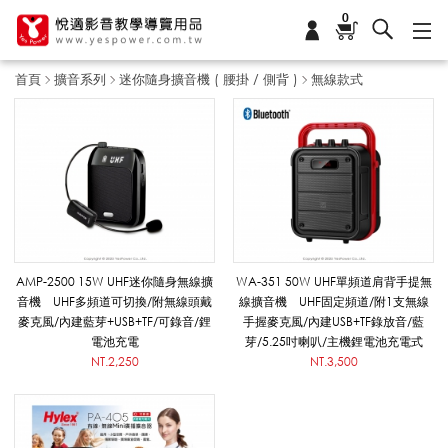
0
首頁
擴音系列
迷你隨身擴音機 ( 腰掛 / 側背 )
無線款式
無
線
款
AMP-2500 15W UHF迷你隨身無線擴
WA-351 50W UHF單頻道肩背手提無
音機 UHF多頻道可切換/附無線頭戴
線擴音機 UHF固定頻道/附1支無線
麥克風/內建藍芽+USB+TF/可錄音/鋰
手握麥克風/內建USB+TF錄放音/藍
式
電池充電
芽/5.25吋喇叭/主機鋰電池充電式
NT.2,250
NT.3,500
_