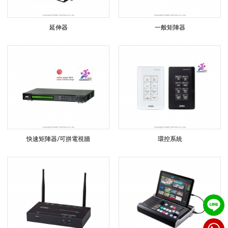
影
延伸器
一般矩陣器
音
系
列
快速矩陣器/可拼電視牆
環控系統
|
悅