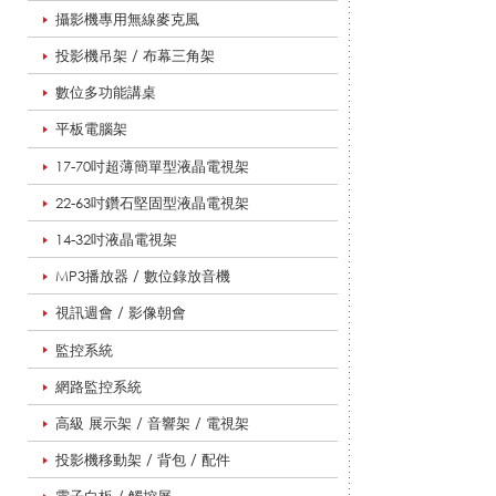
悅
攝影機專用無線麥克風
投影機吊架 / 布幕三角架
數位多功能講桌
適
平板電腦架
17-70吋超薄簡單型液晶電視架
影
22-63吋鑽石堅固型液晶電視架
14-32吋液晶電視架
音
MP3播放器 / 數位錄放音機
視訊週會 / 影像朝會
監控系統
教
網路監控系統
高級 展示架 / 音響架 / 電視架
學
投影機移動架 / 背包 / 配件