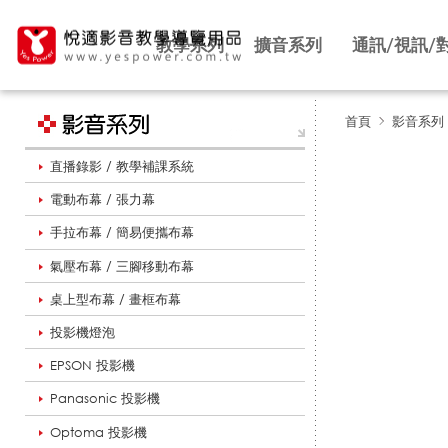
教學系列
擴音系列
通訊/視訊/
首頁
影音系列
直播錄影 / 教學補課系統
無
電動布幕 / 張力幕
手拉布幕 / 簡易便攜布幕
線
氣壓布幕 / 三腳移動布幕
桌上型布幕 / 畫框布幕
投
投影機燈泡
EPSON 投影機
Panasonic 投影機
影
Optoma 投影機