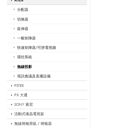
ATEN
分配器
影
切換器
延伸器
一般矩陣器
音
快速矩陣器/可拼電視牆
環控系統
系
無線投影
視訊會議及直播設備
列
PSTEK
PX 大通
SONY 索尼
|
活動式液晶電視架
無線簡報滑鼠 / 簡報器