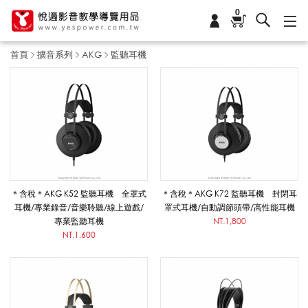
0
首頁
擴音系列
AKG
監聽耳機
監
聽
耳
＊含稅＊AKG K52 監聽耳機 全罩式
＊含稅＊AKG K72 監聽耳機 封閉耳
耳機/專業錄音/音樂聆聽/線上遊戲/
罩式耳機/自動調節頭帶/高性能耳機
專業監聽耳機
NT.1,800
機
NT.1,600
_