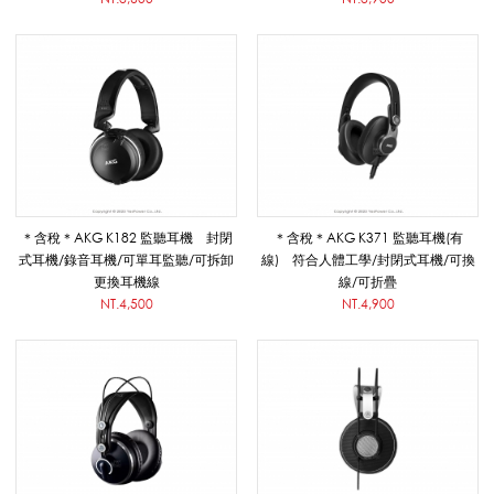
系
列
|
＊含稅＊AKG K182 監聽耳機 封閉
＊含稅＊AKG K371 監聽耳機(有
悅
式耳機/錄音耳機/可單耳監聽/可拆卸
線) 符合人體工學/封閉式耳機/可換
更換耳機線
線/可折疊
NT.4,500
NT.4,900
適
影