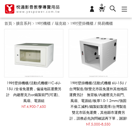
0
首頁
擴音系列
19吋機櫃 / 瑞克箱
19吋壁掛機櫃 / 簡易機櫃
1
9
吋
19吋壁掛機櫃/活動式機櫃WC-6U-
19吋壁掛機櫃/活動式機櫃 6U-15U /
15U /全省免運費，偏遠地區運費另
台灣製造/除雙北市區免運外其他地區
計 內建壓克力or鐵製前門(可選)、
運費另計 無背板/內建壓克力前門、
壁
風扇、電源組
風扇、電源組/板厚1.0-1.2mm/強固
NT.4,900-7,650
不偷工減料/鐵製鋁製選擇/台灣製造
雙北市區免運費，其他縣市運費另
計，請務必先詢問確認再下單，謝謝!
掛
NT.5,000-8,550