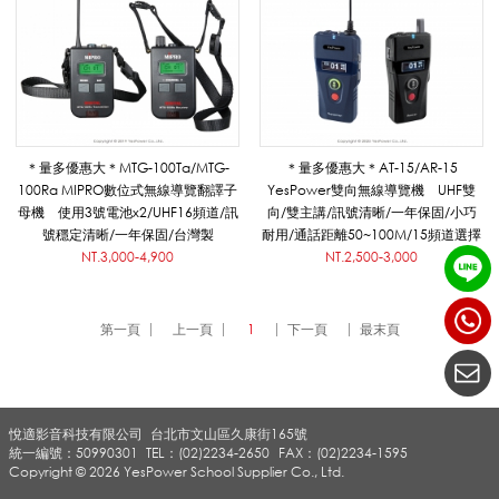
_
無
＊量多優惠大＊MTG-100Ta/MTG-
＊量多優惠大＊AT-15/AR-15
100Ra MIPRO數位式無線導覽翻譯子
YesPower雙向無線導覽機 UHF雙
線
母機 使用3號電池x2/UHF16頻道/訊
向/雙主講/訊號清晰/一年保固/小巧
號穩定清晰/一年保固/台灣製
耐用/通話距離50~100M/15頻道選擇
NT.3,000-4,900
NT.2,500-3,000
導
第一頁
上一頁
1
下一頁
最末頁
覽
悅適影音科技有限公司
台北市文山區久康街165號
翻
統一編號：50990301
TEL：(02)2234-2650
FAX：(02)2234-1595
Copyright © 2026 YesPower School Supplier Co., Ltd.