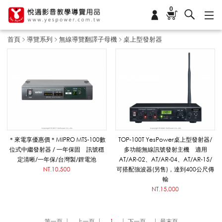
0
首頁
導覽系列
無線導覽翻譯子母機
桌上型發射器
桌
上
型
＊來電享優惠價＊MIPRO MTS-100數
TOP-100T YesPower桌上型發射器/
位式中繼發射器 / 一年保固 訊號穩
多功能無線訊號發射主機 適用
定清晰/一年保/台灣製/鋰電池
AT/AR-02、AT/AR-04、AT/AR-15/
發
NT.10,500
可搭配強波器(另售)，達到400公尺傳
輸
NT.15,000
射
第一頁
上一頁
1
下一頁
最末頁