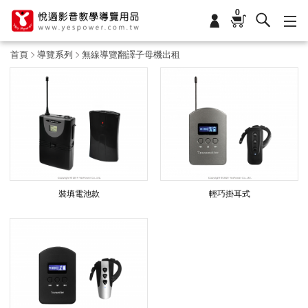
0
首頁
導覽系列
無線導覽翻譯子母機出租
無
線
導
裝填電池款
輕巧掛耳式
覽
翻