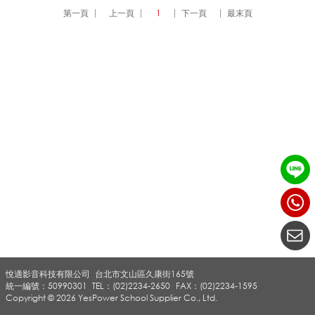
第一頁
上一頁
1
下一頁
最末頁
譯
子
母
機
租
悅適影音科技有限公司
台北市文山區久康街165號
賃
統一編號：50990301
TEL：(02)2234-2650
FAX：(02)2234-1595
Copyright © 2026 YesPower School Supplier Co., Ltd.