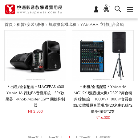
0
首頁
租賃/安裝/維修
無線擴音機出租
YAMAHA 立體組合音箱
Y
A
M
＊出租/全省配送＊STAGEPAS 400i
＊出租/全省配送＊YAMAHA
YAMAHA 行動PA音響系統 SPX效
MG12XU混音擴大機+DBR12舞台喇
果器 1-Knob Master EQ™ 回授抑制
叭1對組合 1000W+1000W音質強
A
器
勁/立體聲原音重現/附20米喇叭線*2
NT.2,500
條/附腳架*2支
NT.6,000
H
第一頁
上一頁
1
下一頁
最末頁