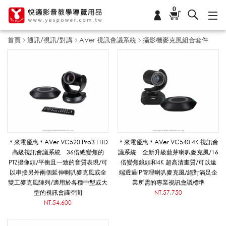
0
首頁
通訊/視訊/對講
AVer 視訊會議系統
攝影機麥克風組合套件
攝
影
機
＊來電優惠＊AVer VC520 Pro3 FHD
＊來電優惠＊AVer VC540 4K 視訊會
高級視訊會議系統 36倍總變焦的
議系統 全新升級藍芽喇叭麥克風/16
PTZ攝像頭/平衡且一致的音質表現/可
倍變焦鏡頭和4K 超高清畫質/可以遠
麥
以串接另外兩個延伸喇叭麥克風或全
端透過IP管理喇叭麥克風/絕對滿足企
雙工麥克風陣列/適用於各種中型或大
業所需的專業視訊會議標準
型的視訊會議空間
NT.57,750
NT.54,600
克