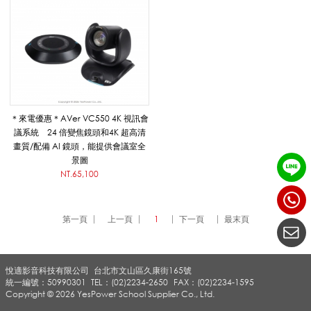
風
組
＊來電優惠＊AVer VC550 4K 視訊會
合
議系統 24 倍變焦鏡頭和4K 超高清
畫質/配備 AI 鏡頭，能提供會議室全
景圖
套
NT.65,100
第一頁
上一頁
1
下一頁
最末頁
件
悅適影音科技有限公司
台北市文山區久康街165號
_
統一編號：50990301
TEL：(02)2234-2650
FAX：(02)2234-1595
Copyright © 2026 YesPower School Supplier Co., Ltd.