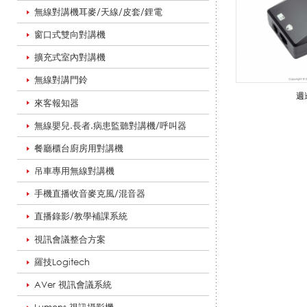
無線對講機耳麥/天線/皮套/鋰電
t
窗口式雙向對講機
擴充式室內對講機
e
無線對講門鈴
週
來客報知器
無線嬰兒.長者.病患監聽對講機/呼叫器
l
餐廳櫃台廚房用對講機
吊車專用無線對講機
會
手機直播收音麥克風/混音器
直播錄影/教學補課系統
視訊會議整合方案
議
羅技Logitech
AVer 視訊會議系統
電