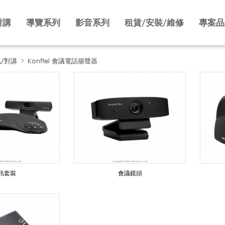
對講
導覽系列
影音系列
租賃/安裝/維修
專案品
訊/對講
Konftel 會議電話揚聲器
訊套裝
會議鏡頭