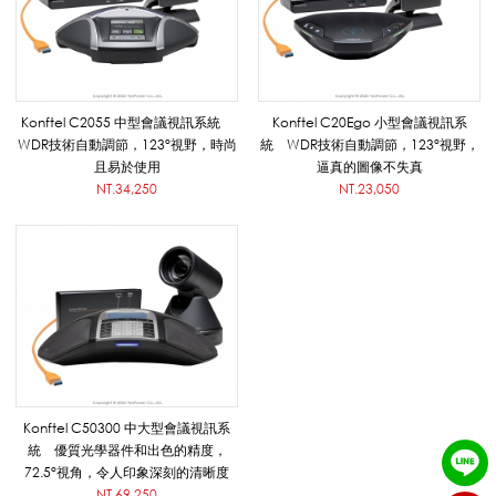
K
o
Konftel C2055 中型會議視訊系統
Konftel C20Ego 小型會議視訊系
WDR技術自動調節，123°視野，時尚
統 WDR技術自動調節，123°視野，
且易於使用
逼真的圖像不失真
NT.34,250
NT.23,050
n
f
t
Konftel C50300 中大型會議視訊系
e
統 優質光學器件和出色的精度，
72.5°視角，令人印象深刻的清晰度
NT.69,250