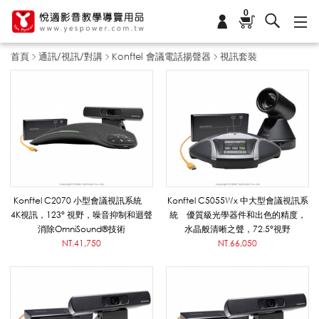
0
首頁
通訊/視訊/對講
Konftel 會議電話揚聲器
視訊套裝
視
訊
套
Konftel C2070 小型會議視訊系統
Konftel C5055Wx 中大型會議視訊系
4K視訊，123° 視野，噪音抑制和迴聲
統 優質級光學器件和出色的精度，
消除OmniSound®技術
水晶般清晰之聲，72.5°視野
裝
NT.41,750
NT.66,050
_