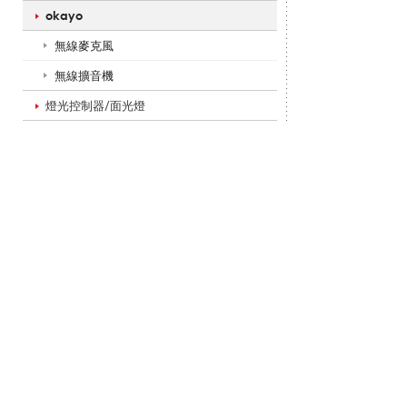
okayo
o
無線麥克風
無線擴音機
_
燈光控制器/面光燈
專
案
品
牌