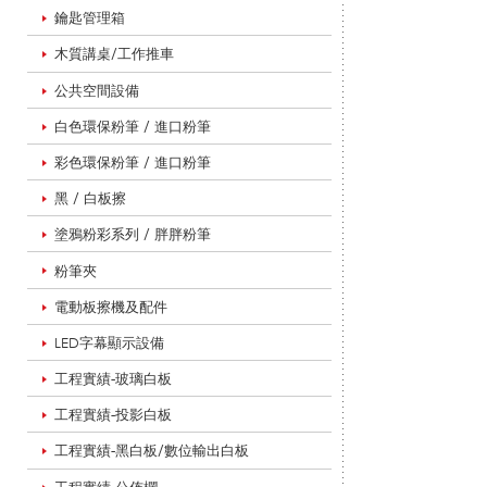
鑰匙管理箱
木質講桌/工作推車
菸
公共空間設備
白色環保粉筆 / 進口粉筆
灰
彩色環保粉筆 / 進口粉筆
黑 / 白板擦
塗鴉粉彩系列 / 胖胖粉筆
缸
粉筆夾
電動板擦機及配件
垃
LED字幕顯示設備
工程實績-玻璃白板
圾
工程實績-投影白板
工程實績-黑白板/數位輸出白板
工程實績-公佈欄