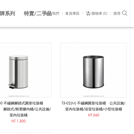
牌系列
特賣/二手品
關於我們
會員專區
購物車
0
搜尋
-30 不鏽鋼腳踏式圓形垃圾桶
T3-02(M) 不鏽鋼圓形垃圾桶 公共設施/
0L) 腳踏式/附塑膠內桶/公共設施/
室內垃圾桶/浴室垃圾桶/小型垃圾桶
室內垃圾桶
NT.560
NT.1,300