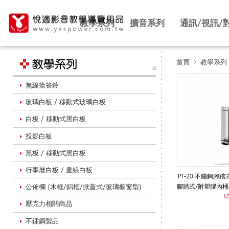
教學系列
擴音系列
通訊/視訊/
首頁
教學系列
無線搶答鈴
圓
玻璃白板 / 移動式玻璃白板
白板 / 移動式黑白板
形
投影白板
黑板 / 移動式黑白板
垃
行事曆白板 / 畫線白板
PT-20 不鏽鋼腳
公佈欄 (木框/鋁框/掀蓋式/玻璃櫥窗型)
腳踏式/附塑膠內桶
N
壓克力相關商品
圾
不鏽鋼製品