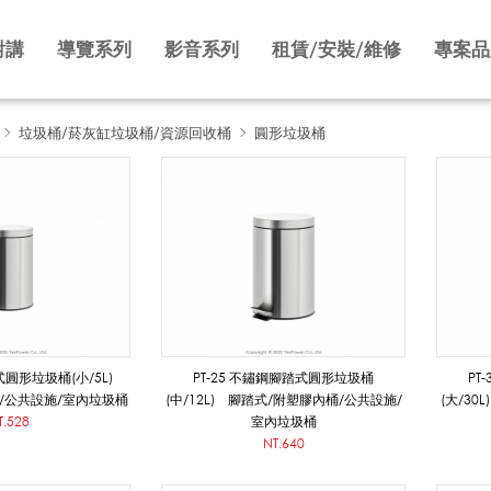
對講
導覽系列
影音系列
租賃/安裝/維修
專案品
垃圾桶/菸灰缸垃圾桶/資源回收桶
圓形垃圾桶
踏式圓形垃圾桶(小/5L)
PT-25 不鏽鋼腳踏式圓形垃圾桶
PT
/公共設施/室內垃圾桶
(中/12L) 腳踏式/附塑膠內桶/公共設施/
(大/3
T.528
室內垃圾桶
NT.640