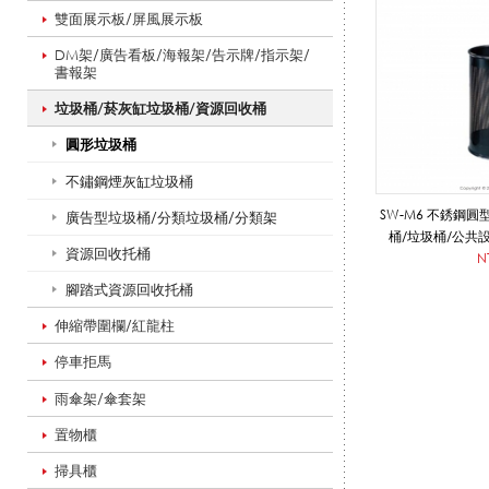
雙面展示板/屏風展示板
桶
DM架/廣告看板/海報架/告示牌/指示架/
書報架
垃圾桶/菸灰缸垃圾桶/資源回收桶
_
圓形垃圾桶
不鏽鋼煙灰缸垃圾桶
垃
SW-M6 不銹鋼
廣告型垃圾桶/分類垃圾桶/分類架
桶/垃圾桶/公共
資源回收托桶
N
腳踏式資源回收托桶
圾
伸縮帶圍欄/紅龍柱
停車拒馬
桶
雨傘架/傘套架
置物櫃
/
掃具櫃