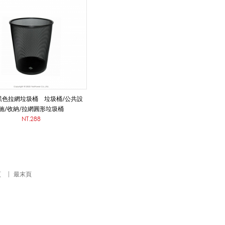
1 黑色拉網垃圾桶 垃圾桶/公共設
施/收納/拉網圓形垃圾桶
NT.288
頁
最末頁