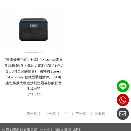
n
e
y
*來電優惠*MINI-BASS-NX Laney電貝
_
斯音箱 (藍牙 / 低音 / 電池供電 / 6W /
2 x 3吋全頻驅動器) 獨特的 Laney
LSI – Laney 智慧型手機插件。LSI 可
讓您將擴大機連接到您最喜歡的低音
擴
生成APP
NT.3,450
音
第一頁
上一頁
1
下一頁
最末頁
系
悅適影音科技有限公司
台北市文山區久康街165號