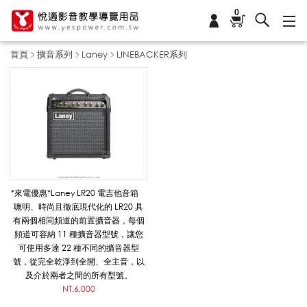
0
首頁
擴音系列
Laney
LINEBACKER系列
L
I
N
*來電優惠*Laney LR20 電吉他音箱
聰明、時尚且徹底現代化的 LR20 具
有兩個相同頻道的前置擴音器，每個
E
頻道可容納 11 種擴音器型號，讓您
可使用多達 22 種不同的擴音器型
號，從完全乾淨到全開、全主音，以
及介於兩者之間的所有型號。
B
NT.6,000