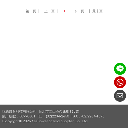
A
第一頁
上一頁
1
下一頁
最末頁
C
K
E
R
悅適影音科技有限公司
台北市文山區久康街165號
系
統一編號：50990301
TEL：(02)2234-2650
FAX：(02)2234-1595
Copyright © 2026 YesPower School Supplier Co., Ltd.