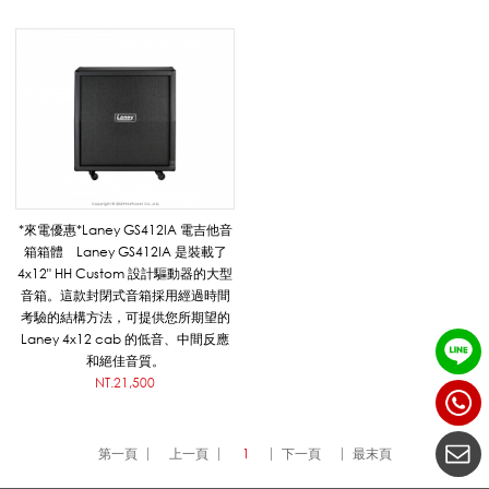
體
系
列
*來電優惠*Laney GS412IA 電吉他音
箱箱體 Laney GS412IA 是裝載了
_
4x12" HH Custom 設計驅動器的大型
音箱。這款封閉式音箱採用經過時間
考驗的結構方法，可提供您所期望的
Laney 4x12 cab 的低音、中間反應
L
和絕佳音質。
NT.21,500
a
第一頁
上一頁
1
下一頁
最末頁