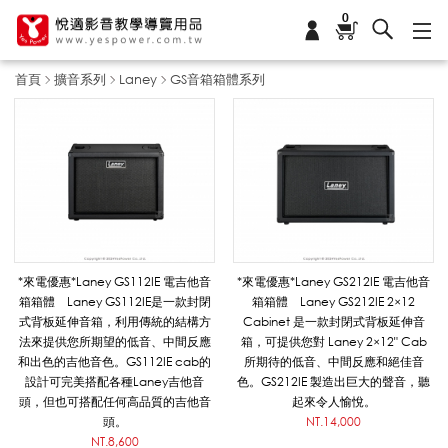
0
首頁
擴音系列
Laney
GS音箱箱體系列
G
S
音
*來電優惠*Laney GS112IE 電吉他音
*來電優惠*Laney GS212IE 電吉他音
箱箱體 Laney GS112IE是一款封閉
箱箱體 Laney GS212IE 2×12
式背板延伸音箱，利用傳統的結構方
Cabinet 是一款封閉式背板延伸音
箱
法來提供您所期望的低音、中間反應
箱，可提供您對 Laney 2×12" Cab
和出色的吉他音色。GS112IE cab的
所期待的低音、中間反應和絕佳音
設計可完美搭配各種Laney吉他音
色。GS212IE 製造出巨大的聲音，聽
頭，但也可搭配任何高品質的吉他音
起來令人愉悅。
箱
頭。
NT.14,000
NT.8,600