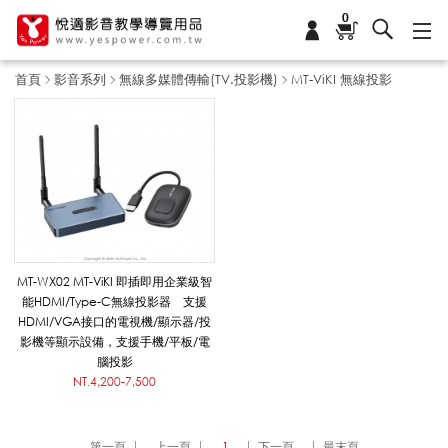
0
首頁
影音系列
無線多媒體傳輸(TV.投影機)
MT-ViKI 無線投影
M
T
-
MT-WX02 MT-ViKI 即插即用企業級智
能HDMI/Type-C無線投影器 支援
HDMI/VGA接口的電視機/顯示器/投
V
影機等顯示設備，支援手機/平板/電
腦投影
NT.4,200-7,500
i
第一頁
上一頁
1
下一頁
最末頁