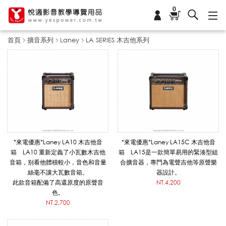
0
首頁
擴音系列
Laney
LA SERIES 木吉他系列
L
A
S
*來電優惠*Laney LA10 木吉他音
*來電優惠*Laney LA15C 木吉他音
箱 LA10 重新定義了小瓦數木吉他
箱 LA15是一款簡單易用的緊湊型組
音箱，别看他體積較小，音色和音量
合擴音器，專門為電聲吉他等原聲樂
E
絲毫不讓大瓦數音箱。
器設計。
此款音箱配備了高還原度的原聲音
NT.4,200
色。
NT.2,700
R