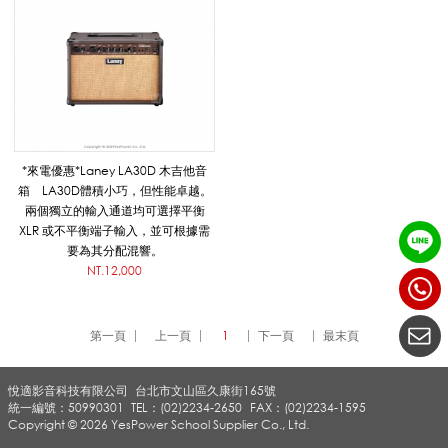
I
E
*來電優惠*Laney LA30D 木吉他音
S
箱 LA30D體積小巧，但性能卓越。
兩個獨立的輸入通道均可選擇平衡
XLR 或不平衡端子輸入，並可根據需
木
要為其分配混響。
NT.12,000
吉
第一頁
上一頁
1
下一頁
最末頁
悅適影音科技有限公司
他
台北市文山區久康街165號
統一編號：50990301
TEL：(02)2234-2650
FAX：(02)2234-1595
Copyright © 2026 YesPower School Supplier Co., Ltd.