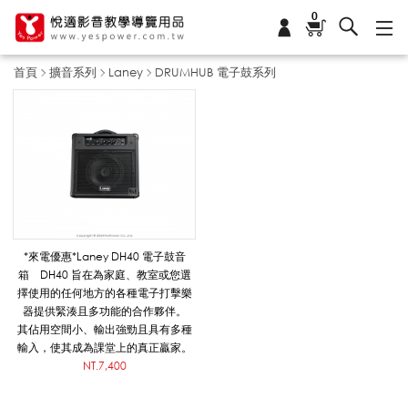
0
首頁
擴音系列
Laney
DRUMHUB 電子鼓系列
D
R
U
*來電優惠*Laney DH40 電子鼓音
箱 DH40 旨在為家庭、教室或您選
擇使用的任何地方的各種電子打擊樂
M
器提供緊湊且多功能的合作夥伴。
其佔用空間小、輸出強勁且具有多種
輸入，使其成為課堂上的真正贏家。
NT.7,400
H