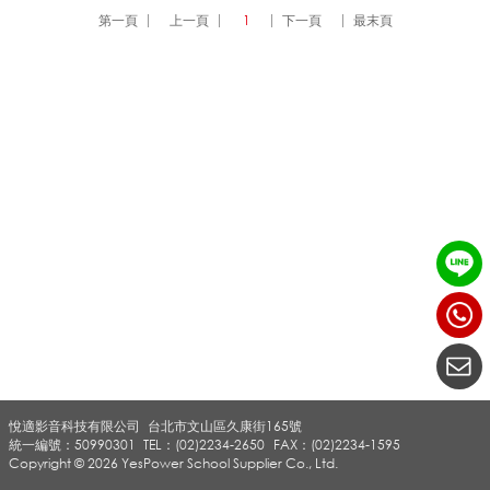
第一頁
上一頁
1
下一頁
最末頁
U
B
電
子
鼓
悅適影音科技有限公司
台北市文山區久康街165號
系
統一編號：50990301
TEL：(02)2234-2650
FAX：(02)2234-1595
Copyright © 2026 YesPower School Supplier Co., Ltd.