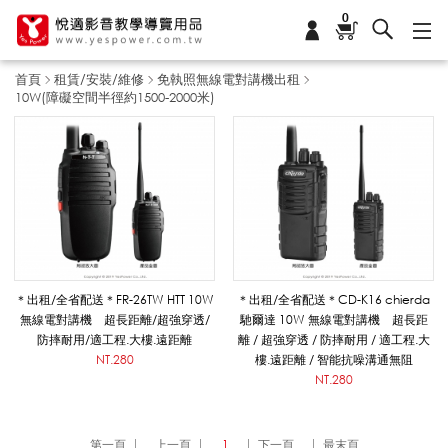
0
首頁
租賃/安裝/維修
免執照無線電對講機出租
10W(障礙空間半徑約1500-2000米)
1
0
W
＊出租/全省配送＊FR-26TW HTT 10W
＊出租/全省配送＊CD-K16 chierda
無線電對講機 超長距離/超強穿透/
馳爾達 10W 無線電對講機 超長距
防摔耐用/適工程.大樓.遠距離
離 / 超強穿透 / 防摔耐用 / 適工程.大
(
NT.280
樓.遠距離 / 智能抗噪溝通無阻
NT.280
障
第一頁
上一頁
1
下一頁
最末頁